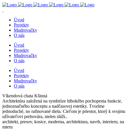
Úvod
Projekty
Mudrovačky
O nás
Úvod
Projekty
Mudrovačky
O nás
Úvod
Projekty
Mudrovačky
O nás
Víkendová chata Kšinná
Architektúra založená na symbióze hlbokého pochopenia funkcie,
jednoznačného konceptu a nadčasovej estetiky. Tvoríme
jednoduché, no rafinované diela. Cieľom je priestor, ktorý k svojmu
užívateľovi prehovára, nielen slúži..
architekt, presov, kosice, moderna, architektura, navrh, interieru, na
mieru