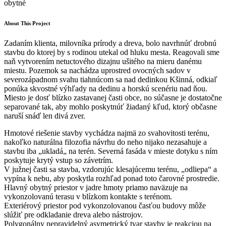
obytné
About This Project
Zadaním klienta, milovníka prírody a dreva, bolo navrhnúť drobnú
stavbu do ktorej by s rodinou utekal od hluku mesta. Reagovali sme
naň vytvorením netuctového dizajnu ušitého na mieru danému
miestu. Pozemok sa nachádza uprostred ovocných sadov v
severozápadnom svahu tiahnúcom sa nad dedinkou Kšinná, odkiaľ
ponúka skvostné výhľady na dedinu a horskú scenériu nad ňou.
Miesto je dosť blízko zastavanej časti obce, no súčasne je dostatočne
separované tak, aby mohlo poskytnúť žiadaný kľud, ktorý občasne
naruší snáď len divá zver.
Hmotové riešenie stavby vychádza najmä zo svahovitosti terénu,
nakoľko naturálna filozofia návrhu do neho nijako nezasahuje a
stavbu iba „ukladá„ na terén. Severná fasáda v mieste dotyku s ním
poskytuje krytý vstup so závetrím.
V južnej časti sa stavba, vzdorujúc klesajúcemu terénu, „odliepa“ a
vypína k nebu, aby poskytla rozhľad ponad toto čarovné prostredie.
Hlavný obytný priestor v jadre hmoty priamo naväzuje na
vykonzolovanú terasu v blízkom kontakte s terénom.
Exteriérový priestor pod vykonzolovanou časťou budovy môže
slúžiť pre odkladanie dreva alebo nástrojov.
Polygonálny nepravidelný asymetrický tvar stavby je reakciou na