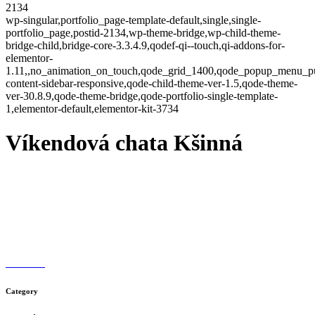
2134
wp-singular,portfolio_page-template-default,single,single-
portfolio_page,postid-2134,wp-theme-bridge,wp-child-theme-
bridge-child,bridge-core-3.3.4.9,qodef-qi--touch,qi-addons-for-
elementor-
1.11,,no_animation_on_touch,qode_grid_1400,qode_popup_menu_pu
content-sidebar-responsive,qode-child-theme-ver-1.5,qode-theme-
ver-30.8.9,qode-theme-bridge,qode-portfolio-single-template-
1,elementor-default,elementor-kit-3734
Víkendová chata Kšinná
Category