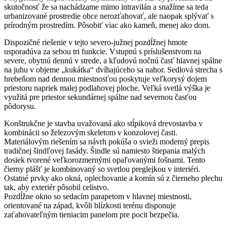
skutočnosť že sa nachádzame mimo intravilán a snažíme sa teda
urbanizované prostredie obce nerozťahovať, ale naopak splývať s
prírodným prostredím. Pôsobiť viac ako kameň, menej ako dom.
Dispozičné riešenie v tejto severo-južnej pozdĺžnej hmote
usporadúva za sebou tri funkcie. Vstupnú s príslušenstvom na
severe, obytnú dennú v strede, a kľudovú nočnú časť hlavnej spálne
na juhu v objeme „kukátka“ dvíhajúceho sa nahor. Sedlová strecha s
hrebeňom nad dennou miestnosťou poskytuje veľkorysý dojem
priestoru napriek malej podlahovej ploche. Veľká svetlá výška je
využitá pre priestor sekundárnej spálne nad severnou časťou
pôdorysu.
Konštrukčne je stavba uvažovaná ako stĺpiková drevostavba v
kombinácii so železovým skeletom v konzolovej časti.
Materiálovým riešením sa návrh pokúša o svieži moderný prepis
tradičnej šindľovej fasády. Šindle sú namiesto štiepania malých
dosiek tvorené veľkorozmernými opaľovanými fošnami. Tento
čierny plášť je kombinovaný so svetlou preglejkou v interiéri.
Ostatné prvky ako okná, oplechovanie a komín sú z čierneho plechu
tak, aby exteriér pôsobil celistvo.
Pozdĺžne okno so sedacím parapetom v hlavnej miestnosti,
orientované na západ, kvôli blízkosti terénu disponuje
zaťahovateľným tieniacim panelom pre pocit bezpečia.