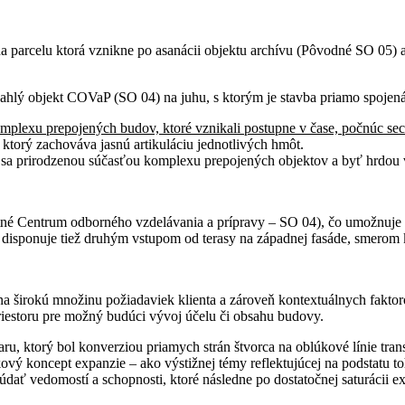
da parcelu ktorá vznikne po asanácii objektu archívu (Pôvodné SO 05) a
ľahlý objekt COVaP (SO 04) na juhu, s ktorým je stavba priamo spojená
omplexu prepojených budov, ktoré vznikali postupne v čase, počnúc s
 ktorý zachováva jasnú artikuláciu jednotlivých hmôt.
sa prirodzenou súčasťou komplexu prepojených objektov a byť hrdou 
 Centrum odborného vzdelávania a prípravy – SO 04), čo umožnuje ich
isponuje tiež druhým vstupom od terasy na západnej fasáde, smerom 
a širokú množinu požiadaviek klienta a zároveň kontextuálnych fakto
priestoru pre možný budúci vývoj účelu či obsahu budovy.
ru, ktorý bol konverziou priamych strán štvorca na oblúkové línie t
vý koncept expanzie – ako výstižnej témy reflektujúcej na podstatu to
dať vedomostí a schopnosti, ktoré následne po dostatočnej saturácii 