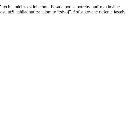
točných lamiel zo sklobetónu. Fasáda podľa potreby buď maximálne
vosti túži nahliadnuť za tajomný “závoj”. Sofistikované riešenie fasády