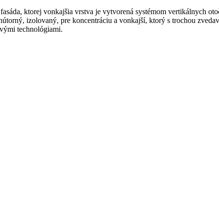
 fasáda, ktorej vonkajšia vrstva je vytvorená systémom vertikálnych o
Vnútorný, izolovaný, pre koncentráciu a vonkajší, ktorý s trochou zveda
ovými technológiami.