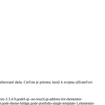
inované diela. Cieľom je priestor, ktorý k svojmu užívateľovi
ore-3.3.4.9,qodef-qi--no-touch,qi-addons-for-elementor-
qode-theme-bridge,qode-portfolio-single-template-1,elementor-