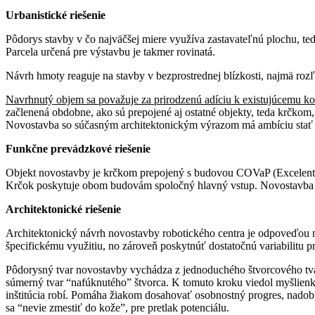
Urbanistické riešenie
Pôdorys stavby v čo najväčšej miere využíva zastavateľnú plochu, te
Parcela určená pre výstavbu je takmer rovinatá.
Návrh hmoty reaguje na stavby v bezprostrednej blízkosti, najmä roz
Navrhnutý objem sa považuje za prirodzenú adíciu k existujúcemu k
začlenená obdobne, ako sú prepojené aj ostatné objekty, teda krčkom,
Novostavba so súčasným architektonickým výrazom má ambíciu stať 
Funkčne prevádzkové riešenie
Objekt novostavby je krčkom prepojený s budovou COVaP (Excelentné
Krčok poskytuje obom budovám spoločný hlavný vstup. Novostavba d
Architektonické riešenie
Architektonický návrh novostavby robotického centra je odpoveďou n
špecifickému využitiu, no zároveň poskytnúť dostatočnú variabilitu 
Pôdorysný tvar novostavby vychádza z jednoduchého štvorcového tva
súmerný tvar “nafúknutého” štvorca. K tomuto kroku viedol myšlienko
inštitúcia robí. Pomáha žiakom dosahovať osobnostný progres, nadobú
sa “nevie zmestiť do kože”, pre pretlak potenciálu.