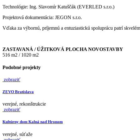
Technológie: Ing. Slavomír Katuščák (EVERLED s.r.o.)
Projektová dokumentácia: JEGON s.r.o.
Vďaka za výbornú, príjemnú a entuziastickú spoluprácu patrí skvelé
ZASTAVANÁ / ÚŽITKOVÁ PLOCHA NOVOSTAVBY
516 m
2 / 1020 m2
Podobné projekty
zobraziť
ZEVO Bratislava
verejné, rekonštrukcie
zobraziť
Kultúrny dom Kalná nad Hronom
verejné, súťaže
zobraziť