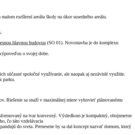
 malom rozšírení areálu školy na úkor susedného areálu.
.
ecesnou hlavnou budovou
(SO 01). Novostavba je do komplexu
výpoveďou o svojej dobe.
 súčasné spoločné využívanie, ale naopak aj nezávislé využitie.
k parku.
rov. Riešenie sa snaží v maximálnej miere vyhovieť plánovanému
ransformovaný na tvar konvexný. Výsledkom je kompaktný, obojsmerne
ho, čo táto vzdelávacia
expandujú do sveta. Prenesene by sa dal koncept nazvať domom, ktorý