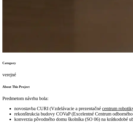
Category
verejné
About This Project
Predmetom návrhu bola:
novostavba CURI (Vzdelávacie a prezentačné
centrum robotik
rekonštrukcia budovy COVaP (Excelentné Centrum odborného 
konverzia pôvodného domu školníka (SO 06) na krátkodobé uby