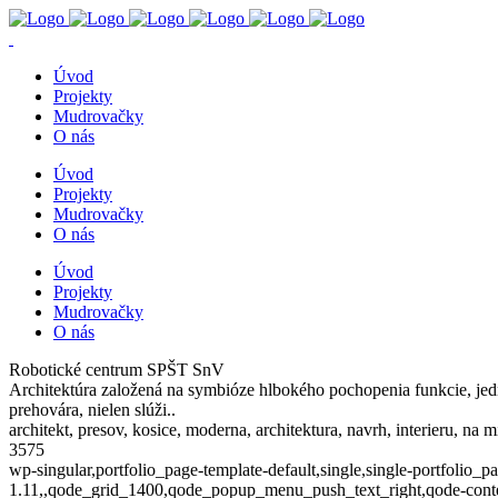
Úvod
Projekty
Mudrovačky
O nás
Úvod
Projekty
Mudrovačky
O nás
Úvod
Projekty
Mudrovačky
O nás
Robotické centrum SPŠT SnV
Architektúra založená na symbióze hlbokého pochopenia funkcie, jedn
prehovára, nielen slúži..
architekt, presov, kosice, moderna, architektura, navrh, interieru, na m
3575
wp-singular,portfolio_page-template-default,single,single-portfolio_
1.11,,qode_grid_1400,qode_popup_menu_push_text_right,qode-content