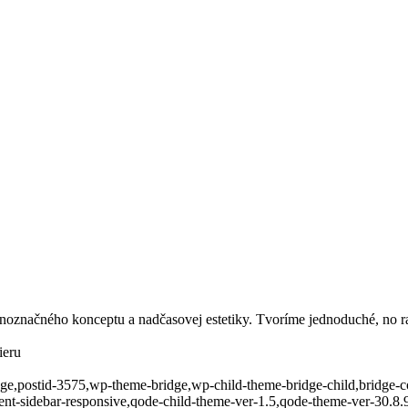
označného konceptu a nadčasovej estetiky. Tvoríme jednoduché, no raf
ieru
page,postid-3575,wp-theme-bridge,wp-child-theme-bridge-child,bridge-c
-sidebar-responsive,qode-child-theme-ver-1.5,qode-theme-ver-30.8.9,