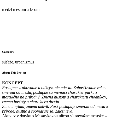
medzi mestom a lesom
Category
súťaže, urbanizmus
About This Project
KONCEPT
Postupné vťahovanie a odkrývanie miesta. Zahusťovanie zelene
smerom od mesta, postupne sa meniaci charakter parku z
mestského na prírodný. Zmena hustoty a charakteru chodníkov,
zmena hustoty a charakteru drevín.
Zmena rytmu, zmena aktivít. Park postupuje smerom od mesta k
prírode, hustne a spomaľuje sa, zalesnieva.
Aktivity v dotyku s Masarykovou ulicou sú prevažne mestské –