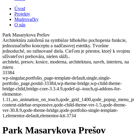
Úvod
Projekty
Mudrovačky
O nás
Park Masarykova Prešov
Architektúra založená na symbióze hlbokého pochopenia funkcie,
jednoznačného konceptu a nadčasovej estetiky. Tvoríme
jednoduché, no rafinované diela. Cieľom je priestor, ktorý k svojmu
užívateľovi prehovára, nielen slúži..
architekt, presov, kosice, moderna, architektura, navrh, interieru, na
mieru
33384
wp-singular,portfolio_page-template-default,single,single-
portfolio_page,postid-33384,wp-theme-bridge,wp-child-theme-
bridge-child,bridge-core-3.3.4.9,qodef-qi--touch,qi-addons-for-
elementor-
1.11,,no_animation_on_touch,qode_grid_1400,qode_popup_menu_pu
content-sidebar-responsive,qode-child-theme-ver-1.5,qode-theme-
ver-30.8.9,qode-theme-bridge,qode-portfolio-single-template-
1,elementor-default,elementor-kit-3734
Park Masarykova Prešov