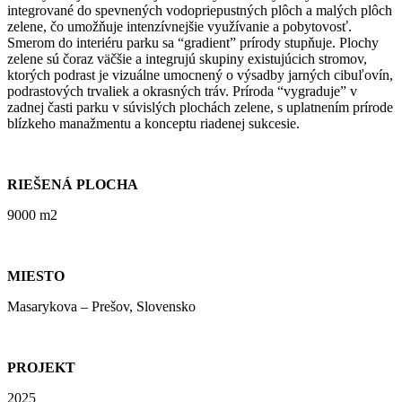
integrované do spevnených vodopriepustných plôch a malých plôch
zelene, čo umožňuje intenzívnejšie využívanie a pobytovosť.
Smerom do interiéru parku sa “gradient” prírody stupňuje. Plochy
zelene sú čoraz väčšie a integrujú skupiny existujúcich stromov,
ktorých podrast je vizuálne umocnený o výsadby jarných cibuľovín,
podrastových trvaliek a okrasných tráv. Príroda “vygraduje” v
zadnej časti parku v súvislých plochách zelene, s uplatnením prírode
blízkeho manažmentu a konceptu riadenej sukcesie.
RIEŠENÁ PLOCHA
9000 m2
MIESTO
Masarykova – Prešov, Slovensko
PROJEKT
2025