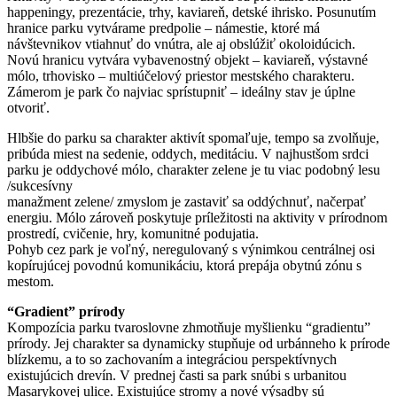
happeningy, prezentácie, trhy, kaviareň, detské ihrisko. Posunutím
hranice parku vytvárame predpolie – námestie, ktoré má
návštevnikov vtiahnuť do vnútra, ale aj obslúžiť okoloidúcich.
Novú hranicu vytvára vybavenostný objekt – kaviareň, výstavné
mólo, trhovisko – multiúčelový priestor mestského charakteru.
Zámerom je park čo najviac sprístupniť – ideálny stav je úplne
otvoriť.
Hlbšie do parku sa charakter aktivít spomaľuje, tempo sa zvolňuje,
pribúda miest na sedenie, oddych, meditáciu. V najhustšom srdci
parku je oddychové mólo, charakter zelene je tu viac podobný lesu
/sukcesívny
manažment zelene/ zmyslom je zastaviť sa oddýchnuť, načerpať
energiu. Mólo zároveň poskytuje príležitosti na aktivity v prírodnom
prostredí, cvičenie, hry, komunitné podujatia.
Pohyb cez park je voľný, neregulovaný s výnimkou centrálnej osi
kopírujúcej povodnú komunikáciu, ktorá prepája obytnú zónu s
mestom.
“Gradient” prírody
Kompozícia parku tvaroslovne zhmotňuje myšlienku “gradientu”
prírody. Jej charakter sa dynamicky stupňuje od urbánneho k prírode
blízkemu, a to so zachovaním a integráciou perspektívnych
existujúcich drevín. V prednej časti sa park snúbi s urbanitou
Masarykovej ulice. Existujúce stromy a nové výsadby sú